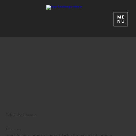
Poly Cube Cromato
Cromatura
argento, oro, bronzo, rame, black-chrome, black-brown