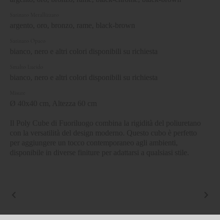
Satinato Metallizzato
argento, oro, bronzo, rame, black-brown
Satinato Opaco
bianco, nero e altri colori disponibili su richiesta
Smalto Lucido
bianco, nero e altri colori disponibili su richiesta
Misure
Ø 40x40 cm, Altezza 60 cm
Il Poly Cube di Fuoriluogo combina la rigidità del poliuretano
con la versatilità del design moderno. Questo cubo è perfetto
per aggiungere un tocco contemporaneo agli ambienti,
disponibile in diverse finiture per adattarsi a qualsiasi stile.